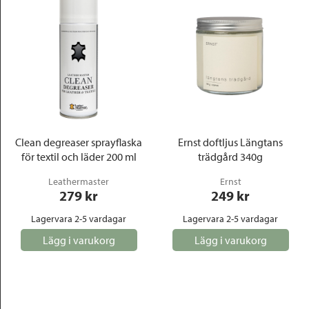
Clean degreaser sprayflaska
Ernst doftljus Längtans
för textil och läder 200 ml
trädgård 340g
Leathermaster
Ernst
279
 kr
249
 kr
Lagervara 2-5 vardagar
Lagervara 2-5 vardagar
Lägg i varukorg
Lägg i varukorg