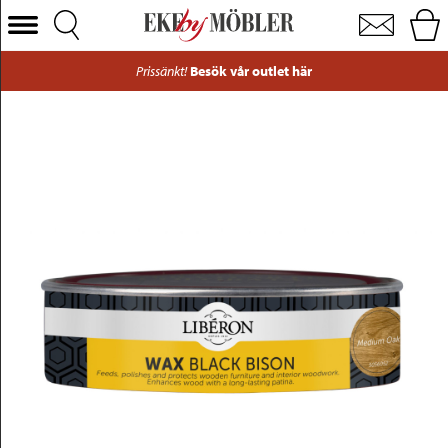
Black bisonvax mellanljus ek 150 ml
Välj Kategori
Prissänkt!
Besök vår outlet här
Soffor
Fåtöljer
Bord
Stolar
Sängar
Förvaring
Inredning
Mattor
Belysning
Utemöbler
Varumärken