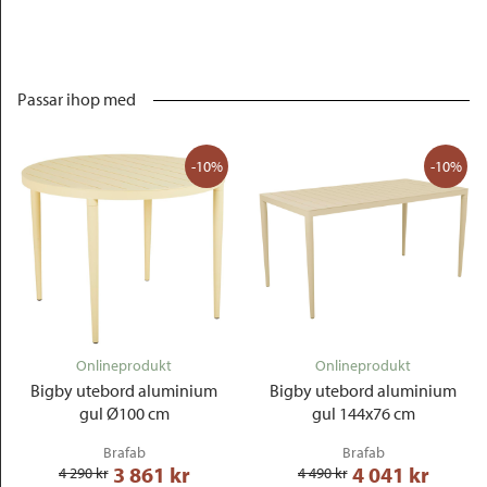
Passar ihop med
-10%
-10%
Onlineprodukt
Onlineprodukt
Bigby utebord aluminium
Bigby utebord aluminium
gul Ø100 cm
gul 144x76 cm
Brafab
Brafab
3 861
 kr
4 041
 kr
4 290
 kr
4 490
 kr