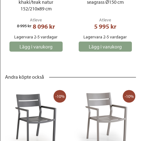
khaki/teak natur
seagrass Ø150 cm
152/210x89 cm
Atleve
Atleve
8 096
 kr
5 995
 kr
8 995
 kr
Lagervara 2-5 vardagar
Lagervara 2-5 vardagar
Lägg i varukorg
Lägg i varukorg
Andra köpte också
-10%
-10%