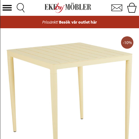
Bigby utebord aluminium gul 76x76 cm
Välj Kategori
Prissänkt!
Besök vår outlet här
Soffor
Fåtöljer
-10%
Bord
Stolar
Sängar
Förvaring
Inredning
Mattor
Belysning
Utemöbler
Varumärken