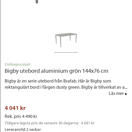
Outlet
Onlineprodukt
Bigby utebord aluminium grön 144x76 cm
Bigby är en serie utebord från Brafab. Här är Bigby som
rektangulärt bord i färgen dusty green. Bigby är tillverkat av a...
Läs mer
4 041
 kr
Rek. pris
4 490
 kr
Tidigare lägsta pris de senaste 30 dagarna: 
4 041 kr
Leveranstid 2 veckor