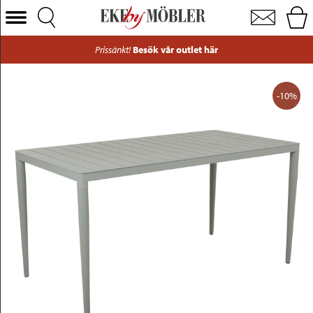
Bigby utebord aluminium grön 144x76 cm
Välj Kategori
Prissänkt!
Besök vår outlet här
Soffor
Fåtöljer
-10%
Bord
Stolar
Sängar
Förvaring
Inredning
Mattor
Belysning
Utemöbler
Varumärken