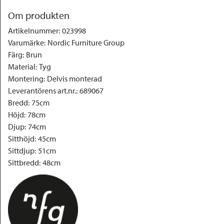
Om produkten
Artikelnummer
:
023998
Varumärke
:
Nordic Furniture Group
Färg
:
Brun
Material
:
Tyg
Montering
:
Delvis monterad
Leverantörens art.nr.
:
689067
Bredd
:
75cm
Höjd
:
78cm
Djup
:
74cm
Sitthöjd
:
45cm
Sittdjup
:
51cm
Sittbredd
:
48cm