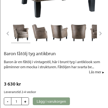
Outlet
Baron fåtölj tyg antikbrun
Baron är en fåtölj i vintagestil, här i brunt tyg i antiklook som
påminner om mocka i strukturen. Fåtöljen har svarta be...
Läs mer
3 630
 kr
Leveranstid 2-4 veckor
-
+
Lägg i varukorgen