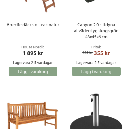
Arrecife däckstol teak natur
Canyon 2.0 sittdyna
allväderstyg skogsgrön
43x45x6 cm
House Nordic
Fritab
1 895
 kr
355
 kr
425
 kr
Lagervara 2-5 vardagar
Lagervara 2-5 vardagar
Lägg i varukorg
Lägg i varukorg