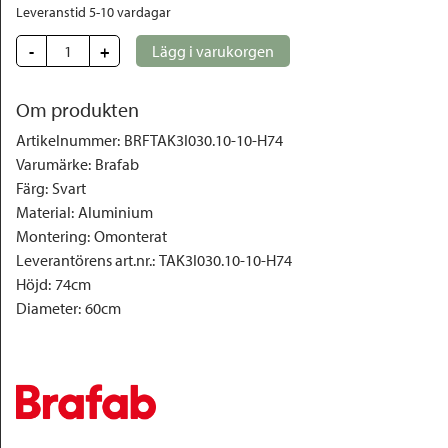
Leveranstid 5-10 vardagar
-
+
Lägg i varukorgen
Om produkten
Artikelnummer
:
BRFTAK3I030.10-10-H74
Varumärke
:
Brafab
Färg
:
Svart
Material
:
Aluminium
Montering
:
Omonterat
Leverantörens art.nr.
:
TAK3I030.10-10-H74
Höjd
:
74cm
Diameter
:
60cm