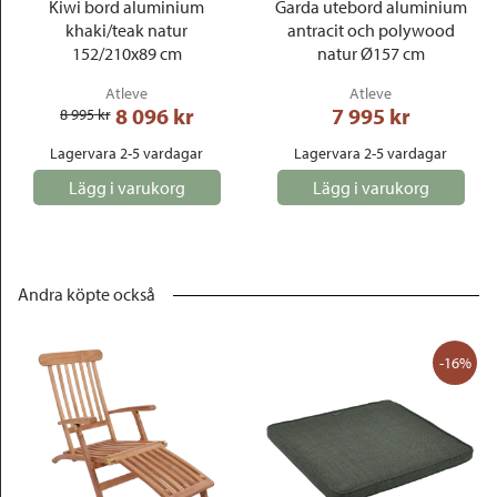
Kiwi bord aluminium
Garda utebord aluminium
khaki/teak natur
antracit och polywood
152/210x89 cm
natur Ø157 cm
Atleve
Atleve
8 096
 kr
7 995
 kr
8 995
 kr
Lagervara 2-5 vardagar
Lagervara 2-5 vardagar
Lägg i varukorg
Lägg i varukorg
Andra köpte också
-16%