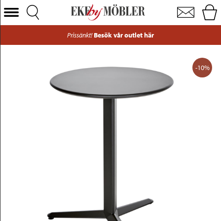
Arket cafébord aluminiun svart Ø60 cm
Välj Kategori
Prissänkt!
Besök vår outlet här
Soffor
Fåtöljer
-10%
Bord
Stolar
Sängar
Förvaring
Inredning
Mattor
Belysning
Utemöbler
Varumärken