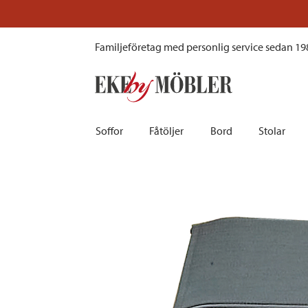
Andy fotpall aluminium svart och textilene svart
Familjeföretag med personlig service sedan 19
Soffor
Fåtöljer
Bord
Stolar
Biosoffor | Recliner
Fotpallar och sittpuffar
Barbord
Barnstolar
Bäddsoffor
Fåtöljer i sammet
Matbord
Barstolar |
Divansoffor
Fåtöljer med fotpallar
Matgrupper
Pallar | Bä
Howardsoffor
Reclinerfåtöljer
Skrivbord
Skinnstolar
Hörnsoffor
Skinnfåtöljer
Småbord | Sidobord
Skrivbords
Soffor 2-sits | 3-sits | 4-sits
Tygfåtöljer
Soffbord
Stolsdyno
Skinnsoffor
Tillbehör till fåtölj
Trästolar