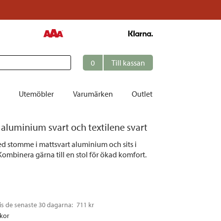
0
Till kassan
Utemöbler
Varumärken
Outlet
 aluminium svart och textilene svart
et
d stomme i mattsvart aluminium och sits i
ation
 Kombinera gärna till en stol för ökad komfort.
r
tolar | Solsängar
ring
is de senaste 30 dagarna: 
711 kr
ockar
ckor