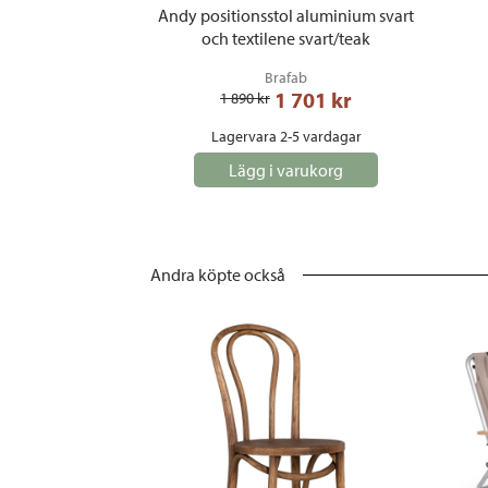
Andy positionsstol aluminium svart
och textilene svart/teak
Brafab
1 701
 kr
1 890
 kr
Lagervara 2-5 vardagar
Lägg i varukorg
Andra köpte också