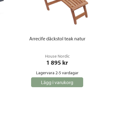
Arrecife däckstol teak natur
House Nordic
1 895
 kr
Lagervara 2-5 vardagar
Lägg i varukorg