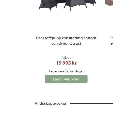
Peru soffgrupp konstrotting antracit
P
och dynor tyg grå
s
Atleve
19 995
 kr
Lagervara 2-5 vardagar
Lägg i varukorg
Andra köpte också