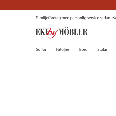
Andorra hörnsoffa konstrotting driftwood och dynor tyg lin
Familjeföretag med personlig service sedan 19
Soffor
Fåtöljer
Bord
Stolar
Biosoffor | Recliner
Fotpallar och sittpuffar
Barbord
Barnstolar
Bäddsoffor
Fåtöljer i sammet
Matbord
Barstolar |
Divansoffor
Fåtöljer med fotpallar
Matgrupper
Pallar | Bä
Howardsoffor
Reclinerfåtöljer
Skrivbord
Skinnstolar
Hörnsoffor
Skinnfåtöljer
Småbord | Sidobord
Skrivbords
Soffor 2-sits | 3-sits | 4-sits
Tygfåtöljer
Soffbord
Stolsdyno
Skinnsoffor
Tillbehör till fåtölj
Trästolar