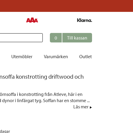
0
Till kassan
Utemöbler
Varumärken
Outlet
nsoffa konstrotting driftwood och
et
n
ation
rnsoffa i konstrotting från Atleve, här i en
r
dynor i linfärgat tyg. Soffan har en stomme ...
Läs mer
tolar | Solsängar
ring
ockar
rdagar