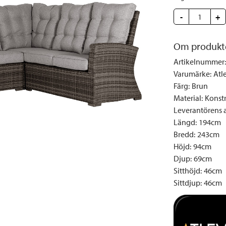
Täcken och kuddar
Sängbord
Klockor
Taklampor
Loun
-
+
Vedställ
Kuddar | Plädar
Vägglampor
Matg
Vinställ
Ljuslyktor | Ljusstakar
Utelampor
Möbe
Om produkt
Vitrinskåp
Ljus | Doft
Paraso
Artikelnummer
:
Garderober
Skafferi
Pavilj
Varumärke
:
Atl
Speglar
Soffo
Färg
:
Brun
Material
:
Konstr
Tavlor
Stolar
Leverantörens ar
Vaser | Krukor
Utefåt
Längd
:
194cm
Utek
Bredd
:
243cm
Höjd
:
94cm
Djup
:
69cm
Sitthöjd
:
46cm
Sittdjup
:
46cm