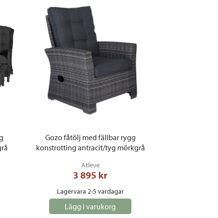
ng
Gozo fåtölj med fällbar rygg
grå
konstrotting antracit/tyg mörkgrå
Atleve
3 895
 kr
Lagervara 2-5 vardagar
Lägg i varukorg