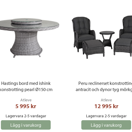
Hastings bord med ishink
Peru reclinerset konstrotti
konstrotting pearl Ø150 cm
antracit och dynor tyg mörk
Atleve
Atleve
5 995
 kr
12 995
 kr
Lagervara 2-5 vardagar
Lagervara 2-5 vardagar
Lägg i varukorg
Lägg i varukorg