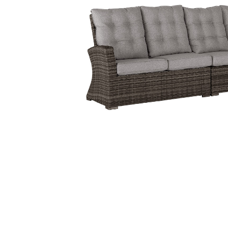
Sammetssoffor
Tygstolar
Soffgrupper
Tygsoffor
Tillbehör till soffa