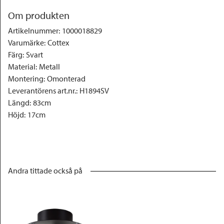
Om produkten
Artikelnummer
:
1000018829
Varumärke
:
Cottex
Färg
:
Svart
Material
:
Metall
Montering
:
Omonterad
Leverantörens art.nr.
:
H1894SV
Längd
:
83cm
Höjd
:
17cm
Andra tittade också på