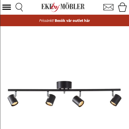
Alpha spotlight svart med fyra lampor
Välj Kategori
Prissänkt!
Besök vår outlet här
Soffor
Fåtöljer
Bord
Stolar
Sängar
Förvaring
Inredning
Mattor
Belysning
Utemöbler
Varumärken