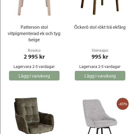
Patterson stol
Öckerö stol rökt trä ekfärg
vitpigmenterad ek och tyg
beige
Rowico
Stenexpo
2 995
 kr
995
 kr
Lagervara 2-5 vardagar
Lagervara 2-5 vardagar
Lägg i varukorg
Lägg i varukorg
-45%