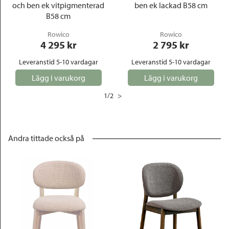
och ben ek vitpigmenterad
ben ek lackad B58 cm
B58 cm
Rowico
Rowico
4 295
 kr
2 795
 kr
Leveranstid 5-10 vardagar
Leveranstid 5-10 vardagar
Lägg i varukorg
Lägg i varukorg
1
/
2
>
Andra tittade också på