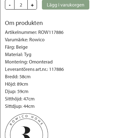
-
+
Lägg i varukorgen
Om produkten
Artikelnummer
:
ROW117886
Varumärke
:
Rowico
Färg
:
Beige
Material
:
Tyg
Montering
:
Omonterad
Leverantörens art.nr.
:
117886
Bredd
:
58cm
Höjd
:
89cm
Djup
:
59cm
Sitthöjd
:
47cm
Sittdjup
:
44cm