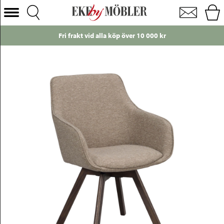
Alison karmstol med snurrfunktion tyg mörkbeige och ben ek brun
Välj Kategori
Just nu!
Endast 49 kr i frakt till ombu
Soffor
Fåtöljer
Bord
Stolar
Sängar
Förvaring
Inredning
Mattor
Belysning
Utemöbler
Varumärken