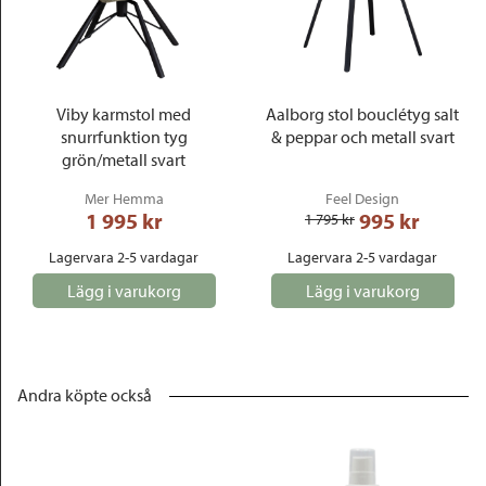
Viby karmstol med
Aalborg stol bouclétyg salt
snurrfunktion tyg
& peppar och metall svart
grön/metall svart
Mer Hemma
Feel Design
1 995
 kr
995
 kr
1 795
 kr
Lagervara 2-5 vardagar
Lagervara 2-5 vardagar
Lägg i varukorg
Lägg i varukorg
Andra köpte också