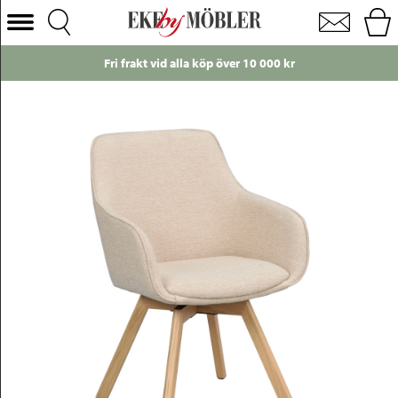
Alison karmstol med snurrfunktion tyg ljusbeige och ben ek lackad
Välj Kategori
0 000 kr
Just nu!
Endast 49 kr i frakt t
Soffor
Fåtöljer
Bord
Stolar
Sängar
Förvaring
Inredning
Mattor
Belysning
Utemöbler
Varumärken