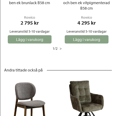
ben ek brunlack B58 cm
och ben ek vitpigmenterad
B58 cm
Rowico
Rowico
2 795
 kr
4 295
 kr
Leveranstid 5-10 vardagar
Leveranstid 5-10 vardagar
Lägg i varukorg
Lägg i varukorg
1
/
2
>
Andra tittade också på