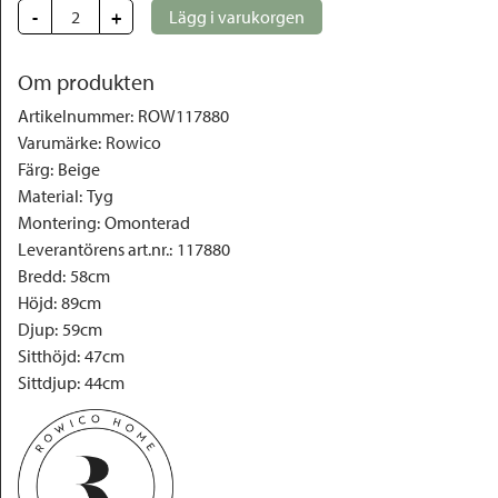
-
+
Lägg i varukorgen
Om produkten
Artikelnummer
:
ROW117880
Varumärke
:
Rowico
Färg
:
Beige
Material
:
Tyg
Montering
:
Omonterad
Leverantörens art.nr.
:
117880
Bredd
:
58cm
Höjd
:
89cm
Djup
:
59cm
Sitthöjd
:
47cm
Sittdjup
:
44cm