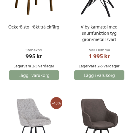
Öckerö stol rökt trä ekfärg
Viby karmstol med
snurrfunktion tyg
grön/metall svart
Stenexpo
Mer Hemma
995
 kr
1 995
 kr
Lagervara 2-5 vardagar
Lagervara 2-5 vardagar
Lägg i varukorg
Lägg i varukorg
-45%