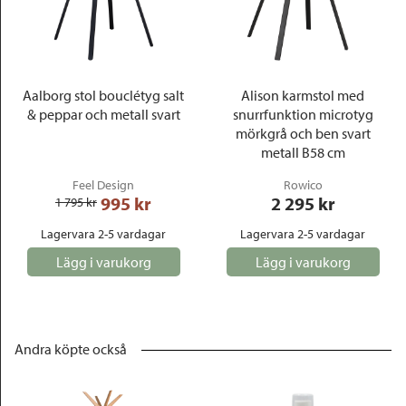
Aalborg stol bouclétyg salt
Alison karmstol med
& peppar och metall svart
snurrfunktion microtyg
mörkgrå och ben svart
metall B58 cm
Feel Design
Rowico
995
 kr
2 295
 kr
1 795
 kr
Lagervara 2-5 vardagar
Lagervara 2-5 vardagar
Lägg i varukorg
Lägg i varukorg
Andra köpte också