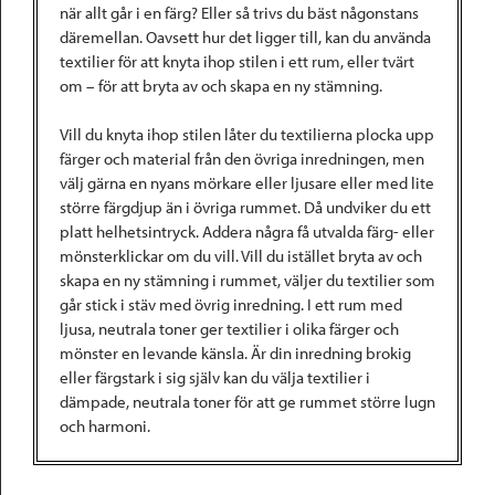
när allt går i en färg? Eller så trivs du bäst någonstans
däremellan. Oavsett hur det ligger till, kan du använda
textilier för att knyta ihop stilen i ett rum, eller tvärt
om – för att bryta av och skapa en ny stämning.
Vill du knyta ihop stilen låter du textilierna plocka upp
färger och material från den övriga inredningen, men
välj gärna en nyans mörkare eller ljusare eller med lite
större färgdjup än i övriga rummet. Då undviker du ett
platt helhetsintryck. Addera några få utvalda färg- eller
mönsterklickar om du vill. Vill du istället bryta av och
skapa en ny stämning i rummet, väljer du textilier som
går stick i stäv med övrig inredning. I ett rum med
ljusa, neutrala toner ger textilier i olika färger och
mönster en levande känsla. Är din inredning brokig
eller färgstark i sig själv kan du välja textilier i
dämpade, neutrala toner för att ge rummet större lugn
och harmoni.