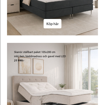
Köp här
Skanör ställbart paket 105x200 cm
inkl. ben, bäddmadrass och gavel med LED
21 990:-