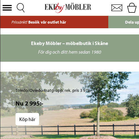
Ekeby Möbler: Möbelvaruhus i Helsingborg Skåne - Ekeby Möbler
Välj Kategori
Dela upp din betalning med Resurs – räntefria alternativ
Soffor
Fåtöljer
Ekeby Möbler – möbelbutik i Skåne
Bord
För dig och ditt hem sedan 1980
Stolar
Sängar
Förvaring
Toledo/Oviedo matgrupp, rek. pris 3 975:-
Inredning
Nu 2 995:-
Mattor
Belysning
Köp här
Utemöbler
Varumärken