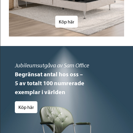
Köp här
Jubileumsutgåva av Sam Office
Begränsat antal hos oss –
5 av totalt 100 numrerade
exemplar i världen
Köp här