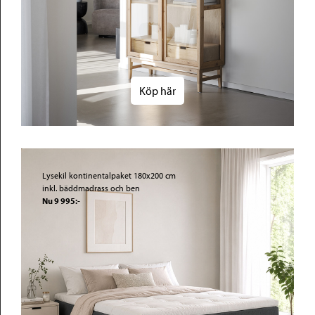
Köp här
Lysekil kontinentalpaket 180x200 cm
inkl. bäddmadrass och ben
Nu 9 995:-